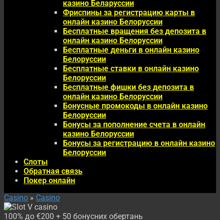
казино Беларуссии
Фриспины за регистрацию карты в
онлайн казино Белоруссии
Бесплатные вращения без депозита в
онлайн казино Белоруссии
Бесплатные деньги в онлайн казино
Белоруссии
Бесплатные ставки в онлайн казино
Белоруссии
Бесплатные фишки без депозита в
онлайн казино Белоруссии
Бонусные промокоды в онлайн казино
Белоруссии
Бонусы за пополнение счета в онлайн
казино Белоруссии
Бонусы за регистрацию в онлайн казино
Белоруссии
Слоты
Обратная связь
Покер онлайн
Casino
»
Casino
100% до €200 + 50 бонусних обертань