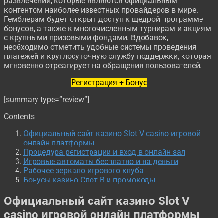
развлечений, которые являются официальным
контентом наиболее известных провайдеров в мире.
Гемблерам будет открыт доступ к щедрой программе
бонусов, а также к многочисленным турнирам и акциям
с крупными призовыми фондами. Вдобавок,
необходимо отметить удобные системы проведения
платежей и круглосуточную службу поддержки, которая
мгновенно отреагирует на обращения пользователей.
Регистрация + Бонус
[summary type=”review”]
Contents
Официальный сайт казино Slot V casino игровой
онлайн платформы
Процедура регистрации и вход в онлайн зал
Игровые автоматы бесплатно и на деньги
Рабочее зеркало игрового клуба
Бонусы казино Слот В и промокоды
Официальный сайт казино Slot V
casino игровой онлайн платформы