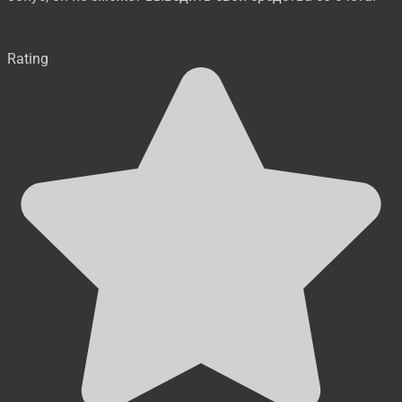
Rating