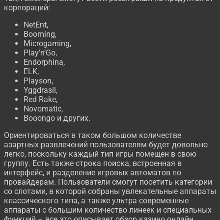
корпораций:
NetEnt,
Booming,
Microgaming,
Play’n’Go,
Endorphina,
ELK,
Playson,
Yggdrasil,
Red Rake,
Novomatic,
Booongo и других.
Ориентироваться в таком большом количестве
азартных развлечений пользователям будет довольно
легко, поскольку каждый тип игры помещен в свою
группу. Есть также строка поиска, встроенная в
интерфейс, и разделение игровых автоматов по
провайдерам. Пользователи смогут посетить категории
со слотами, в которой собраны увлекательные аппараты
классического типа, а также ультра современные
аппараты с большим количество линеек и специальных
функций – все это описывает обзор казино онлайн.