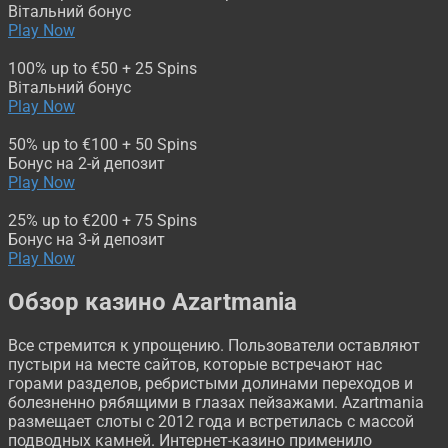
Вітальний бонус
Play Now
100% up to €50 + 25 Spins
Вітальний бонус
Play Now
50% up to €100 + 50 Spins
Бонус на 2-й депозит
Play Now
25% up to €200 + 75 Spins
Бонус на 3-й депозит
Play Now
Обзор казино Azartmania
Все стремится к упрощению. Пользователи оставляют
пустыри на месте сайтов, которые встречают нас
горами разделов, ребристыми долинами переходов и
болезненно рябящими в глазах пейзажами. Azartmania
размещает слоты с 2012 года и встретилась с массой
подводных камней. Интернет-казино применило