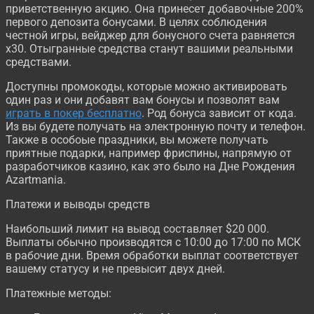
приветственную акцию. Она принесет добавочные 200%
первого депозита бонусами. В целях соблюдения
честной игры, вейджер для бонусного счета равняется
х30. Отыгранные средства станут вашими реальными
средствами.
Доступны промокоды, которые можно активировать
один раз и они добавят вам бонусы и позволят вам
играть в покер бесплатно
. Род бонуса зависит от кода.
Из вы будете получать на электронную почту и телефон.
Также в особоые праздники, вы можете получать
приятные подарки, например фриспины, напрямую от
разработчиков казино, как это было на Дне Рождения
Azartmania.
Платежи и выводы средств
Наибольший лимит на вывод составляет $20 000.
Выплаты обычно производятся с 10:00 до 17:00 по МСК
в рабочие дни. Время обработки выплат соответствует
вашему статусу и не превысит двух дней.
Платежные методы: