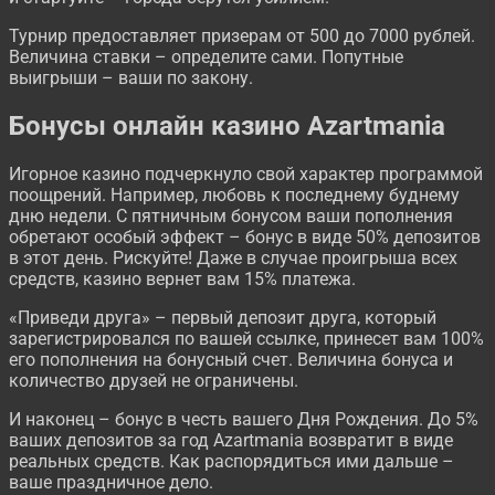
Турнир предоставляет призерам от 500 до 7000 рублей.
Величина ставки – определите сами. Попутные
выигрыши – ваши по закону.
Бонусы онлайн казино Azartmania
Игорное казино подчеркнуло свой характер программой
поощрений. Например, любовь к последнему буднему
дню недели. С пятничным бонусом ваши пополнения
обретают особый эффект – бонус в виде 50% депозитов
в этот день. Рискуйте! Даже в случае проигрыша всех
средств, казино вернет вам 15% платежа.
«Приведи друга» – первый депозит друга, который
зарегистрировался по вашей ссылке, принесет вам 100%
его пополнения на бонусный счет. Величина бонуса и
количество друзей не ограничены.
И наконец – бонус в честь вашего Дня Рождения. До 5%
ваших депозитов за год Azartmania возвратит в виде
реальных средств. Как распорядиться ими дальше –
ваше праздничное дело.