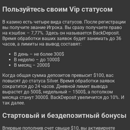
Пользуйтесь своим Vip статусом
В казино есть четыре вида статусов. После регистрации
вы получите звание Игрока. Вы сразу получаете право
на кэшбэк – 7,77%. Здесь он называется BackDeposit.
Время обработки ваших заявок будет занимать до 36
часов, а лимиты на вывод составят:
В день – не более 300$
В неделю – до 1000$
В месяц – 2000$
Когда общая сумма депозитов превысит $100, вас
повысят до статуса Silver. Время обработки заявок
сократится до 24 часов. Дневной лимит вывода
вырастет до 500$, недельный – 1500$, а потолком
месяца станут 3000$. BackDeposit увеличится до 10%. И
так далее.
Стартовый и бездепозитный бонусы
Впервые пополнив счет свыше $10, вы активируете