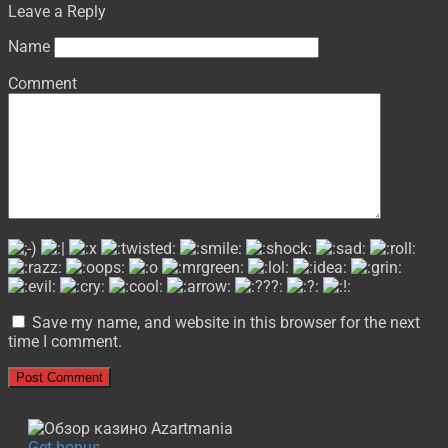
Leave a Reply
Name
Comment
Save my name, and website in this browser for the next
time I comment.
Get bonus