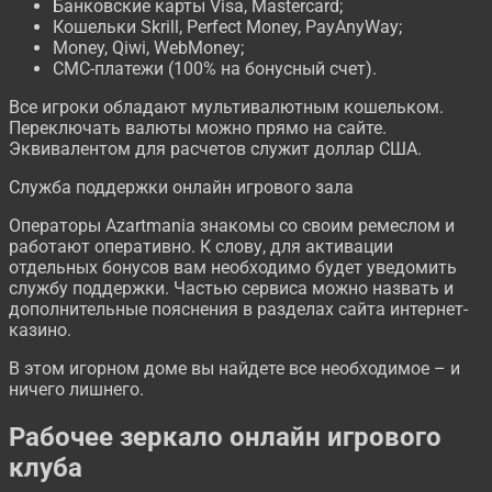
Банковские карты Visa, Mastercard;
Кошельки Skrill, Perfect Money, PayAnyWay;
Money, Qiwi, WebMoney;
СМС-платежи (100% на бонусный счет).
Все игроки обладают мультивалютным кошельком.
Переключать валюты можно прямо на сайте.
Эквивалентом для расчетов служит доллар США.
Служба поддержки онлайн игрового зала
Операторы Azartmania знакомы со своим ремеслом и
работают оперативно. К слову, для активации
отдельных бонусов вам необходимо будет уведомить
службу поддержки. Частью сервиса можно назвать и
дополнительные пояснения в разделах сайта интернет-
казино.
В этом игорном доме вы найдете все необходимое – и
ничего лишнего.
Рабочее зеркало онлайн игрового
клуба